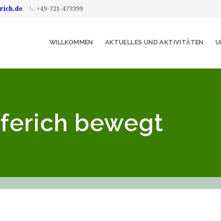
rich.de
+49-721-473399
WILLKOMMEN
AKTUELLES UND AKTIVITÄTEN
U
pferich bewegt