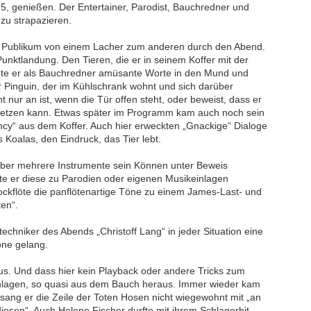
, genießen. Der Entertainer, Parodist, Bauchredner und
zu strapazieren.
 Publikum von einem Lacher zum anderen durch den Abend.
nktlandung. Den Tieren, die er in seinem Koffer mit der
legte er als Bauchredner amüsante Worte in den Mund und
 Pinguin, der im Kühlschrank wohnt und sich darüber
nur an ist, wenn die Tür offen steht, oder beweist, dass er
rfetzen kann. Etwas später im Programm kam auch noch sein
uincy“ aus dem Koffer. Auch hier erweckten „Gnackige“ Dialoge
Koalas, den Eindruck, das Tier lebt.
über mehrere Instrumente sein Können unter Beweis
elte er diese zu Parodien oder eigenen Musikeinlagen
lockflöte die panflötenartige Töne zu einem James-Last- und
en“.
chniker des Abends „Christoff Lang“ in jeder Situation eine
one gelang.
s. Und dass hier kein Playback oder andere Tricks zum
inlagen, so quasi aus dem Bauch heraus. Immer wieder kam
o sang er die Zeile der Toten Hosen nicht wiegewohnt mit „an
iesen“. Auch Helene Fischer durfte mit ihrem Schlagerhit