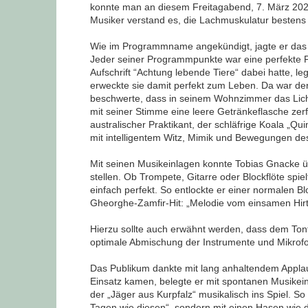
konnte man an diesem Freitagabend, 7. März 2025
Musiker verstand es, die Lachmuskulatur bestens 
Wie im Programmname angekündigt, jagte er das
Jeder seiner Programmpunkte war eine perfekte Pu
Aufschrift “Achtung lebende Tiere“ dabei hatte, 
erweckte sie damit perfekt zum Leben. Da war der
beschwerte, dass in seinem Wohnzimmer das Licht 
mit seiner Stimme eine leere Getränkeflasche ze
australischer Praktikant, der schläfrige Koala „Q
mit intelligentem Witz, Mimik und Bewegungen des 
Mit seinen Musikeinlagen konnte Tobias Gnacke 
stellen. Ob Trompete, Gitarre oder Blockflöte spi
einfach perfekt. So entlockte er einer normalen B
Gheorghe-Zamfir-Hit: „Melodie vom einsamen Hirt
Hierzu sollte auch erwähnt werden, dass dem Tonte
optimale Abmischung der Instrumente und Mikrof
Das Publikum dankte mit lang anhaltendem Applau
Einsatz kamen, belegte er mit spontanen Musike
der „Jäger aus Kurpfalz“ musikalisch ins Spiel. S
Tagen wie diesen“, sondern mit einen Hasen wie d