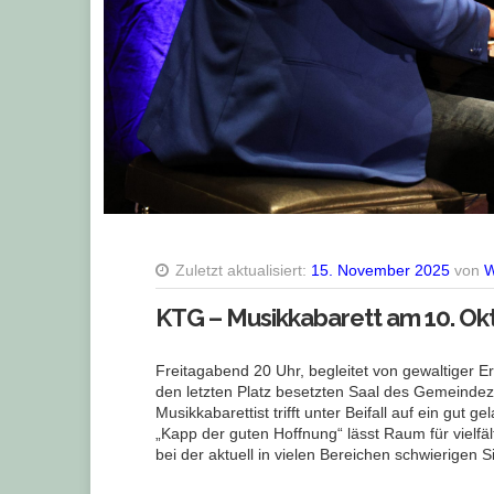
Zuletzt aktualisiert:
15. November 2025
von
W
KTG – Musikkabarett am 10. Ok
Freitagabend 20 Uhr, begleitet von gewaltiger E
den letzten Platz besetzten Saal des Gemeindeze
Musikkabarettist trifft unter Beifall auf ein gu
„Kapp der guten Hoffnung“ lässt Raum für vielfä
bei der aktuell in vielen Bereichen schwierigen 