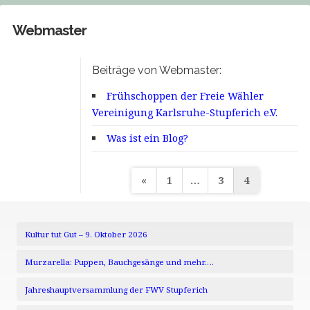
Webmaster
Beiträge von Webmaster:
Frühschoppen der Freie Wähler
Vereinigung Karlsruhe-Stupferich e.V.
Was ist ein Blog?
Seitennummerierung
«
1
…
3
4
der
Beiträge
Kultur tut Gut – 9. Oktober 2026
Murzarella: Puppen, Bauchgesänge und mehr….
Jahreshauptversammlung der FWV Stupferich